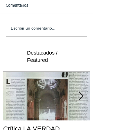
Comentarios
Escribir un comentario...
Destacados /
Featured
Crítica LA VERDAD
Post FRONT