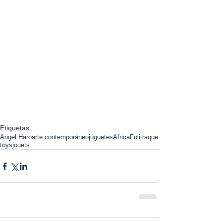
Etiquetas:
Angel Haro
arte contemporáneo
juguetes
Africa
Folitraque
toys
jouets