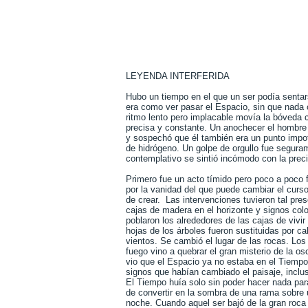
LEYENDA INTERFERIDA
Hubo un tiempo en el que un ser podía sentars
era como ver pasar el Espacio, sin que nada 
ritmo lento pero implacable movía la bóveda c
precisa y constante. Un anochecer el hombre s
y sospechó que él también era un punto imp
de hidrógeno. Un golpe de orgullo fue seguram
contemplativo se sintió incómodo con la precis
Primero fue un acto tímido pero poco a poco 
por la vanidad del que puede cambiar el curso
de crear. Las intervenciones tuvieron tal pr
cajas de madera en el horizonte y signos color
poblaron los alrededores de las cajas de vivir
hojas de los árboles fueron sustituidas por c
vientos. Se cambió el lugar de las rocas. Los
fuego vino a quebrar el gran misterio de la o
vio que el Espacio ya no estaba en el Tiempo
signos que habían cambiado el paisaje, incluso 
El Tiempo huía solo sin poder hacer nada para
de convertir en la sombra de una rama sobre u
noche. Cuando aquel ser bajó de la gran roca 