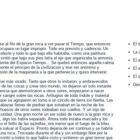
e al filo de la gran roca a ver pasar el Tiempo, que entonces
El 
ocupara un lugar impropio. Todo era previsto y cadencia. Un
La 
eleste y todo lo que bajo ella habitaba, como una partitura
intió que bajo sus pies latía el eje que organizaba la armonía
El 
otente del Espacio-Tiempo… Se quebró entonces aquella calma
ente el principio de la civilización y ese ser anónimo y
El 
ión de la maquinaria a la que pertenecía y quiso intervenir.
El 
fue más osado. Tanto que otros lo imitaron, y embravecidos
Des
 de las cosas y crear otro mundo, no dejaron un solo instante
esencia que atemorizaron a otros seres, empezaron a nacer
 sangre sobre las rocas. Artilugios de toda índole y material
 que se agruparon en torno a un circulo de tierra sin hierba. Las
alabazas llenas de piedras que sonaban en la noche de los
 huesos de otros seres rodeaban sus cuellos. Y un rojo de
scuridad. Una gran noche un ser subió de nuevo a la gran roca y
, algo los había separado. Ahora todo estaba marcado y los
el brillo de las estrellas, era menor que el fuego de la tribu.
 salvar al Espacio. Pronto dejaría de ser continuo y se habría
na roca. Troceado durante el día y sin embargo libre por la
contó a todos lo que había visto y sintieron un gran temor que