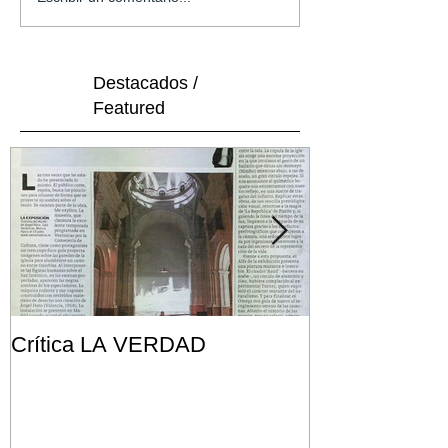
Destacados /
Featured
Crítica LA VERDAD
Post FRONT